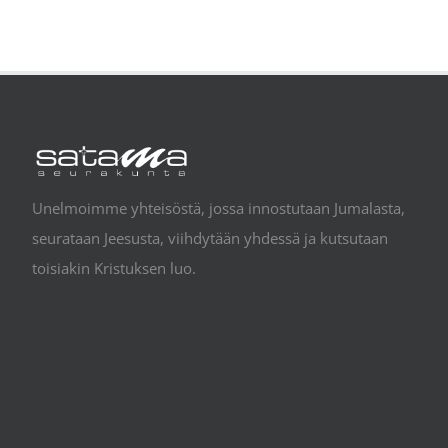
Unelmoimme yhteisöstä, jossa innostutaan Jumalasta,
seurataan Jeesusta, viihdytään yhdessä ja kutsutaan
toisiakin Kristuksen luo.