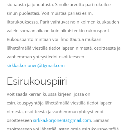
siunausta ja johdatusta. Sinulle arvottu pari rukoilee
sinun puolestasi. Voit muistaa pariasi esim.
iltarukouksessa. Parit vaihtuvat noin kolmen kuukauden
välein samaan aikaan kuin aikuistenkin rukousparit.
Rukousparitoimintaan voi ilmoittautua mukaan
lähettämällä viestillä tiedot lapsen nimestä, osoitteesta ja
vanhemman yhteystiedot osoitteeseen
sirkka.korjonen(ät)gmail.com
Esirukouspiiri
Voit saada kerran kuussa kirjeen, jossa on
esirukouspyyntöjä lähettämällä viestillä tiedot lapsen
nimestä, osoitteesta ja vanhemman yhteystiedot
osoitteeseen
sirkka.korjonen(ät)gmail.com
. Samaan
osoitteeseen voi lähettää lasten omia esirukouspyyntöjä.