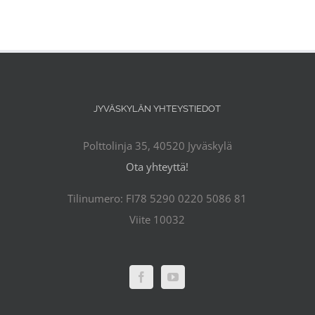
JYVÄSKYLÄN YHTEYSTIEDOT
Polttolinja 35, 40520 Jyväskylä
Ota yhteyttä!
Tilinumero: FI78 5290 0220 5086 81
Viite 10032