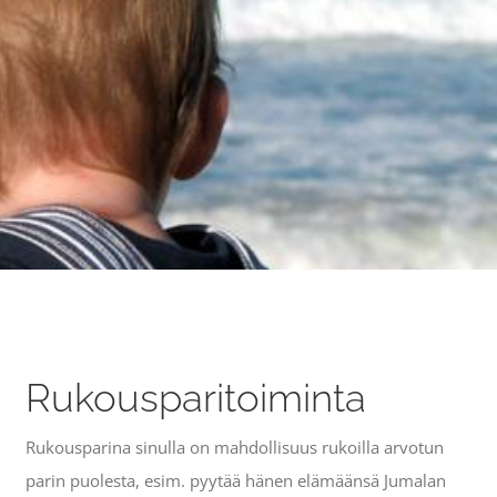
Rukousparitoiminta
Rukousparina sinulla on mahdollisuus rukoilla arvotun
parin puolesta, esim. pyytää hänen elämäänsä Jumalan