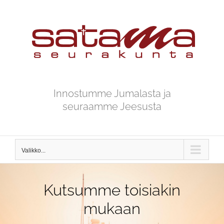
Skip
to
content
Innostumme Jumalasta ja
seuraamme Jeesusta
Valikko...
Kutsumme toisiakin
mukaan