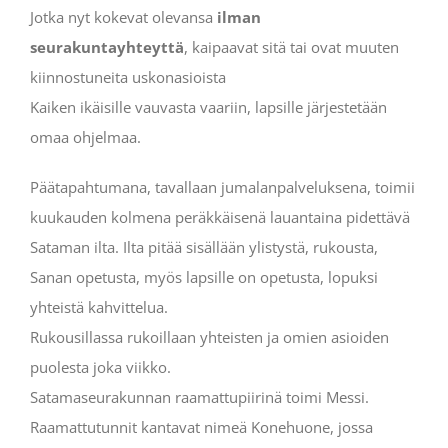
Jotka nyt kokevat olevansa
ilman
seurakuntayhteyttä
, kaipaavat sitä tai ovat muuten
kiinnostuneita uskonasioista
Kaiken ikäisille vauvasta vaariin, lapsille järjestetään
omaa ohjelmaa.
Päätapahtumana, tavallaan jumalanpalveluksena, toimii
kuukauden kolmena peräkkäisenä lauantaina pidettävä
Sataman ilta. Ilta pitää sisällään ylistystä, rukousta,
Sanan opetusta, myös lapsille on opetusta, lopuksi
yhteistä kahvittelua.
Rukousillassa rukoillaan yhteisten ja omien asioiden
puolesta joka viikko.
Satamaseurakunnan raamattupiirinä toimi Messi.
Raamattutunnit kantavat nimeä Konehuone, jossa