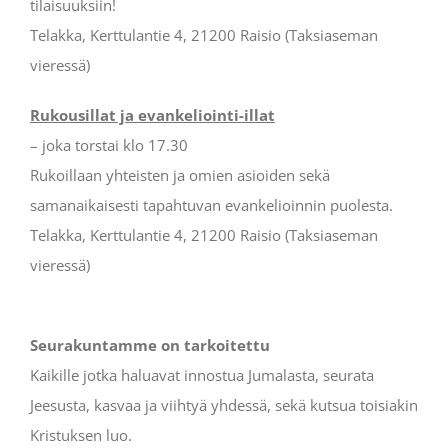
tilaisuuksiin!
Telakka, Kerttulantie 4, 21200 Raisio (Taksiaseman
vieressä)
Rukousillat ja evankeliointi-illat
– joka torstai klo 17.30
Rukoillaan yhteisten ja omien asioiden sekä
samanaikaisesti tapahtuvan evankelioinnin puolesta.
Telakka, Kerttulantie 4, 21200 Raisio (Taksiaseman
vieressä)
Seurakuntamme on tarkoitettu
Kaikille jotka haluavat innostua Jumalasta, seurata
Jeesusta, kasvaa ja viihtyä yhdessä, sekä kutsua toisiakin
Kristuksen luo.