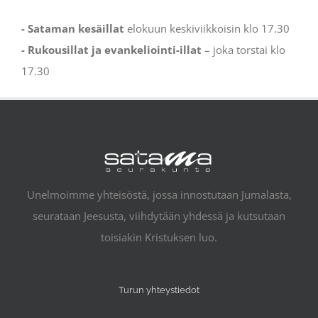
- Sataman kesäillat
elokuun keskiviikkoisin klo 17.30
- Rukousillat ja evankeliointi-illat
– joka torstai klo
17.30
Unelmoimme yhteisöstä, jossa innostutaan Jumalasta,
seurataan Jeesusta, viihdytään yhdessä ja kutsutaan
toisiakin Kristuksen luo.
Turun yhteystiedot