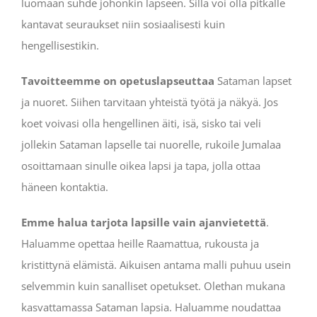
luomaan suhde johonkin lapseen. Sillä voi olla pitkälle
kantavat seuraukset niin sosiaalisesti kuin
hengellisestikin.
Tavoitteemme on opetuslapseuttaa
Sataman lapset
ja nuoret. Siihen tarvitaan yhteistä työtä ja näkyä. Jos
koet voivasi olla hengellinen äiti, isä, sisko tai veli
jollekin Sataman lapselle tai nuorelle, rukoile Jumalaa
osoittamaan sinulle oikea lapsi ja tapa, jolla ottaa
häneen kontaktia.
Emme halua tarjota lapsille vain ajanvietettä
.
Haluamme opettaa heille Raamattua, rukousta ja
kristittynä elämistä. Aikuisen antama malli puhuu usein
selvemmin kuin sanalliset opetukset. Olethan mukana
kasvattamassa Sataman lapsia. Haluamme noudattaa