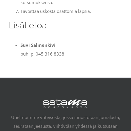
kutsumuksensa.
Tavoittaa uskosta osattomia lapsia.
Lisätietoa
Suvi Salmenkivi
puh. p. 045 316 8338
Unelmoimme yhteisöstä, jossa innostutaan Jumalasta,
seurataan Jeesusta, viihdytään yhdessä ja kutsutaan