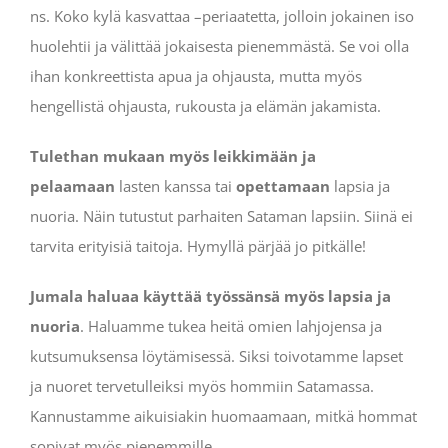
ns. Koko kylä kasvattaa –periaatetta, jolloin jokainen iso
huolehtii ja välittää jokaisesta pienemmästä. Se voi olla
ihan konkreettista apua ja ohjausta, mutta myös
hengellistä ohjausta, rukousta ja elämän jakamista.
Tulethan mukaan myös leikkimään ja
pelaamaan
lasten kanssa tai
opettamaan
lapsia ja
nuoria. Näin tutustut parhaiten Sataman lapsiin. Siinä ei
tarvita erityisiä taitoja. Hymyllä pärjää jo pitkälle!
Jumala haluaa käyttää työssänsä myös lapsia ja
nuoria
. Haluamme tukea heitä omien lahjojensa ja
kutsumuksensa löytämisessä. Siksi toivotamme lapset
ja nuoret tervetulleiksi myös hommiin Satamassa.
Kannustamme aikuisiakin huomaamaan, mitkä hommat
sopivat myös pienemmille.