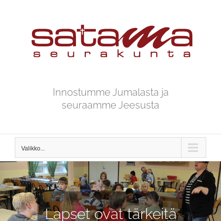
Skip
to
content
Innostumme Jumalasta ja
seuraamme Jeesusta
Valikko...
Lapset ovat tärkeitä