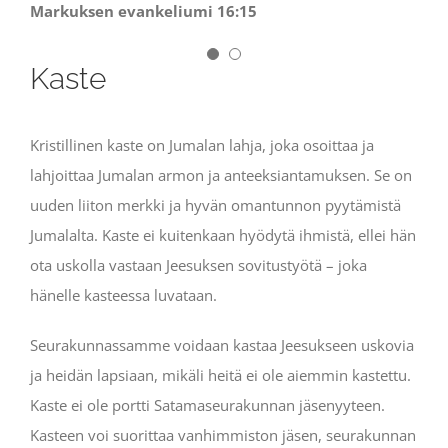
Markuksen evankeliumi 16:15
Pojan ja Pyhän Hengen nimeen
ja opettakaa heitä
pitämään kaikki, mitä minä olen käskenyt teidän
pitää. Ja katso, minä olen teidän kanssanne joka
Kaste
päivä maailmanajan loppuun saakka.”
Matteuksen evankeliumi 28:18-20
Kristillinen kaste on Jumalan lahja, joka osoittaa ja
lahjoittaa Jumalan armon ja anteeksiantamuksen. Se on
uuden liiton merkki ja hyvän omantunnon pyytämistä
Jumalalta. Kaste ei kuitenkaan hyödytä ihmistä, ellei hän
ota uskolla vastaan Jeesuksen sovitustyötä – joka
hänelle kasteessa luvataan.
Seurakunnassamme voidaan kastaa Jeesukseen uskovia
ja heidän lapsiaan, mikäli heitä ei ole aiemmin kastettu.
Kaste ei ole portti Satamaseurakunnan jäsenyyteen.
Kasteen voi suorittaa vanhimmiston jäsen, seurakunnan