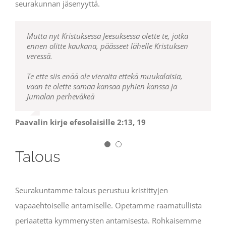
seurakunnan jäsenyyttä.
Mutta nyt Kristuksessa Jeesuksessa olette te, jotka
Te sen sijaan olette valittu suku, kuninkaallinen
ennen olitte kaukana, päässeet lähelle Kristuksen
papisto, pyhä heimo ja omaisuuskansa
veressä.
julistaaksenne hänen jaloja tekojaan, joka on
pimeydestä kutsunut teidät ihmeelliseen
Te ette siis enää ole vieraita ettekä muukalaisia,
valoonsa.
Ennen te ette olleet kansa, mutta nyt te
vaan te olette samaa kansaa pyhien kanssa ja
olette Jumalan kansa, ette olleet armahdettuja,
Jumalan perheväkeä
mutta nyt te olette armahdettuja.
Paavalin kirje efesolaisille 2:13, 19
1. Pietarin kirje 2:9-10
Talous
Seurakuntamme talous perustuu kristittyjen
vapaaehtoiselle antamiselle. Opetamme raamatullista
periaatetta kymmenysten antamisesta. Rohkaisemme