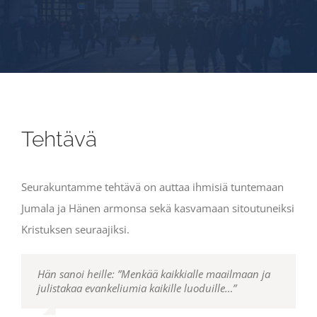
Tehtävä
Seurakuntamme tehtävä on auttaa ihmisiä tuntemaan
Jumala ja Hänen armonsa sekä kasvamaan sitoutuneiksi
Kristuksen seuraajiksi.
Hän sanoi heille:
Jeesus tuli heidän luokseen ja sanoi heille:
”Menkää kaikkialle maailmaan ja
”Minulle
julistakaa evankeliumia kaikille luoduille…”
on annettu kaikki valta taivaassa ja maan
päällä.
Menkää siis ja tehkää kaikista kansoista
minun opetuslapsiani. Kastakaa heidät Isän ja