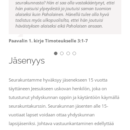
seurakunnasta?
niin että hän kykenee neuvomaan terveellä
Hän ei saa olla vastakääntynyt, ettei
1. Pietarin kirje 5:1-3
hän paisuisi ylpeydestä ja joutuisi saman tuomion
opetuksella ja kumoamaan vastaansanojien väitteet.
alaiseksi kuin Paholainen.
Hänellä tulee olla hyvä
todistus myös ulkopuolisilta, ettei hän joutuisi
Paavalin kirjeTiitukselle 1:6-9
häväistyksen alaiseksi eikä Paholaisen ansaan.
Paavalin 1. kirje Timoteukselle 3:1-7
Jäsenyys
Seurakuntamme hyväksyy jäsenekseen 15 vuotta
täyttäneen Jeesukseen uskovan henkilön, joka on
tutustunut yhdyskunnan oppiin ja käytäntöön käymällä
seurakuntakurssin. Seurakunnan jäsenten alle 15-
vuotiaat lapset voidaan ottaa yhdyskunnan
lapsijäseniksi. Johtava vastuunkantaminen edellyttää