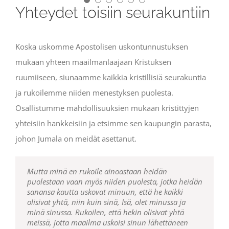
Matteuksen evankeliumi 23:23
Paavalin 2. kirje korintolaisille 9:7, 15
Yhteydet toisiin seurakuntiin
Koska uskomme Apostolisen uskontunnustuksen
mukaan yhteen maailmanlaajaan Kristuksen
ruumiiseen, siunaamme kaikkia kristillisiä seurakuntia
ja rukoilemme niiden menestyksen puolesta.
Osallistumme mahdollisuuksien mukaan kristittyjen
yhteisiin hankkeisiin ja etsimme sen kaupungin parasta,
johon Jumala on meidät asettanut.
M
L
Älkää kostako pahaa pahalla älkääkä herjausta
Tavoitelkaa sen kaupungin parasta, johon minä
opuksi, veljet, rukoilkaa puolestamme, että Herran
utta minä en rukoile ainoastaan heidän
puolestaan vaan myös niiden puolesta, jotka heidän
sana leviäisi nopeasti ja tulisi kirkastetuksi
herjauksella. Päinvastoin siunatkaa, sillä siihen
olen teidät siirtänyt, ja rukoilkaa sen
sanansa kautta uskovat minuun,
muuallakin niin kuin teidän keskuudessanne
teidät on kutsuttukin, että perisitte siunauksen.
puolesta
Herraa
, sillä sen hyvinvointi koituu
että he kaikki
olisivat yhtä, niin kuin sinä, Isä, olet minussa ja
teidänkin parhaaksenne.
minä sinussa. Rukoilen, että hekin olisivat yhtä
Paavalin 2. kirje tessalonikalaisille 3:1
1. Pietarin kirje 3:9
meissä, jotta maailma uskoisi sinun lähettäneen
Jeremian kirja 29:7