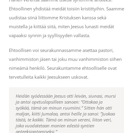
Jeremia 31:31-34
Ehtoollinen yhdistää meidät toisiin kristittyihin. Saamme
uudistaa siinä liittomme Kristuksen kanssa sekä
muistella ja kiittää siitä, miten Jeesus lunasti meidät
vapaaksi synnin ja syyllisyyden vallasta.
Ehtoollisen voi seurakunnassamme asettaa pastori,
vanhimmiston jäsen tai joku muu vanhimmiston siihen
nimeämä henkilö. Seurakuntamme ehtoolliselle ovat
tervetulleita kaikki Jeesukseen uskovat.
H
O
Eikö siunauksen malja, jonka me siunaamme, ole
eidän syödessään Jeesus otti leivän, siunasi, mursi
len saanut Herralta sen, minkä olen myös
ja antoi opetuslapsilleen sanoen:
ilmoittanut teille: Herra Jeesus sinä yönä, jona hänet
osallisuus Kristuksen vereen? Eikö leipä, jonka me
”Ottakaa ja
syökää, tämä on minun ruumiini.”
kavallettiin, otti leivän,
murramme, ole osallisuus Kristuksen
kiitti Jumalaa, mursi leivän
Sitten hän otti
maljan, kiitti Jumalaa, antoi heille ja sanoi:
ja sanoi:
ruumiiseen?
”Tämä on minun ruumiini, joka
Koska leipä on yksi, niin me monet
”Juokaa
tästä, te kaikki.
annetaan teidän puolestanne. Tehkää tämä minun
olemme yksi ruumis, sillä me kaikki olemme osallisia
Tämä on minun vereni, liiton veri,
joka vuodatetaan monien edestä syntien
muistokseni.”
tuosta yhdestä leivästä.
Samoin hän otti aterian jälkeen
anteeksiantamiseksi.”
maljan ja sanoi:
”Tämä malja on uusi liitto minun