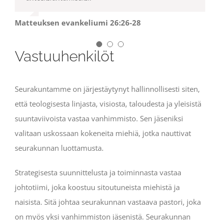
veressäni. Niin usein kuin te siitä juotte, tehkää se
Paavalin 1. kirje korintolaisille 10:16-17
minun muistokseni.”
Sillä niin usein kuin syötte tätä
Matteuksen evankeliumi 26:26-28
leipää ja juotte tästä maljasta, te julistatte Herran
kuolemaa, siihen asti kun hän tulee.
Vastuuhenkilöt
Paavalin 1. kirje korintolaisille 11:23-26
Seurakuntamme on järjestäytynyt hallinnollisesti siten,
että teologisesta linjasta, visiosta, taloudesta ja yleisistä
suuntaviivoista vastaa vanhimmisto. Sen jäseniksi
valitaan uskossaan kokeneita miehiä, jotka nauttivat
seurakunnan luottamusta.
Strategisesta suunnittelusta ja toiminnasta vastaa
johtotiimi, joka koostuu sitoutuneista miehistä ja
naisista. Sitä johtaa seurakunnan vastaava pastori, joka
on myös yksi vanhimmiston jäsenistä. Seurakunnan