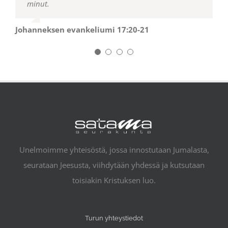
minut.
Johanneksen evankeliumi 17:20-21
Unelmoimme yhteisöstä, jossa innostutaan Jumalasta,
seurataan Jeesusta, viihdytään yhdessä ja kutsutaan
toisiakin Kristuksen luo.
Turun yhteystiedot