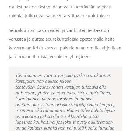
muiksi pastoreiksi voidaan valita tehtävään sopivia
miehiä, jotka ovat saaneet tarvittavan koulutuksen.
Seurakunnan pastoreiden ja vanhinten tehtävä on
varustaa ja auttaa seurakuntalaisia opettamalla heitä
kasvamaan Kristuksessa, palvelemaan omilla lahjoillaan
ja tuomaan ihmisiä Jeesuksen yhteyteen.
T
…jos olisi joku nuhteeton, yhden vaimon mies, jonka
M
H
ämä sana on varma: jos joku pyrkii seurakunnan
än antoi toiset apostoleiksi, toiset profeetoiksi,
inä kehotan vanhimpia teidän joukossanne –
kaitsijaksi, hän haluaa jaloon
lapset ovat uskovia, eivät irstaudesta syytettyjä
minä, joka itsekin olen vanhin ja Kristuksen
toiset evankelistoiksi, toiset paimeniksi ja
tehtävään.
eivätkä kurittomia.
kärsimysten todistaja sekä myös osallinen siitä
opettajiksi
tehdäkseen pyhät valmiiksi
Seurakunnan kaitsijan tulee siis olla
Seurakunnan kaitsijan tulee
nuhteeton, yhden vaimon mies, raitis, maltillinen,
näet olla nuhteeton, koska hän on Jumalan
kirkkaudesta, joka on ilmestyvä:
palvelutyöhön, Kristuksen ruumiin rakentamiseen
Kaitkaa teille
kunniallinen, vieraanvarainen ja taitava
taloudenhoitaja. Hän ei saa olla itserakas eikä
uskottua Jumalan laumaa, ei pakosta vaan
opettamaan,
äkkipikainen, ei juomari, ei tappelija eikä väärän
vapaaehtoisesti, Jumalan mielen mukaan, ei
ei juomari eikä tappelija vaan lempeä,
Paavalin kirje efesolaisille 4:11-12
ei riitaisa eikä rahanahne.
voiton tavoittelija,
häpeällisen voiton tähden vaan sydämen
vaan hänen on oltava
Hänen tulee hallita hyvin
oma kotinsa ja kaikella arvokkuudella pitää
vieraanvarainen, hyvää rakastava, maltillinen,
halusta.
Älkää herroina hallitko niitä, jotka on teille
lapsensa kuuliaisina.
oikeamielinen, pyhä ja itsensä hillitsevä.
uskottu, vaan olkaa laumalle esikuvana.
Jos joku ei pysty hallitsemaan
Hänen
omaa kotiaan, kuinka hän voi pitää huolta Jumalan
tulee pysyä opinmukaisessa, luotettavassa sanassa,