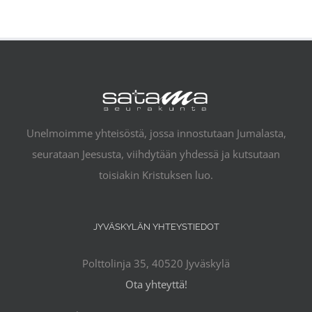
Unelmoimme yhteisöstä, jossa innostutaan Jumalasta,
seurataan Jeesusta, viihdytään yhdessä ja kutsutaan
toisiakin Kristuksen luo.
JYVÄSKYLÄN YHTEYSTIEDOT
Polttolinja 35, 40520 Jyväskylä
Ota yhteyttä!