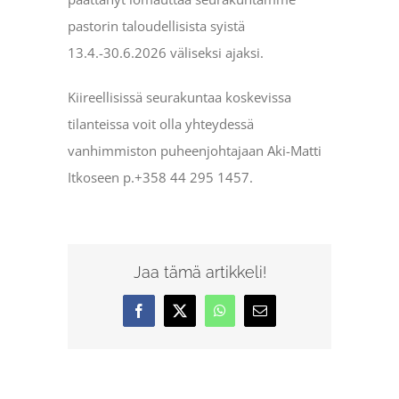
pastorin taloudellisista syistä
13.4.-30.6.2026 väliseksi ajaksi.
Kiireellisissä seurakuntaa koskevissa
tilanteissa voit olla yhteydessä
vanhimmiston puheenjohtajaan Aki-Matti
Itkoseen p.‭+358 44 295 1457‬.
Jaa tämä artikkeli!
Facebook
X
WhatsApp
Sähköposti