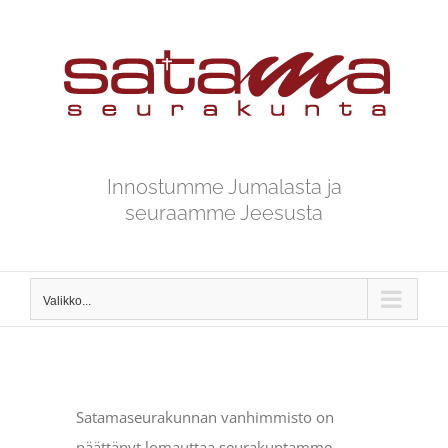
Skip
to
content
Innostumme Jumalasta ja
seuraamme Jeesusta
Valikko...
Satamaseurakunnan vanhimmisto on
päättänyt lomauttaa seurakuntamme