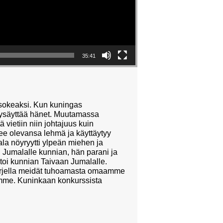
35:41
n sokeaksi. Kun kuningas
pysäyttää hänet. Muutamassa
vietiin niin johtajuus kuin
lee olevansa lehmä ja käyttäytyy
ala nöyryytti ylpeän miehen ja
i Jumalalle kunnian, hän parani ja
antoi kunnian Taivaan Jumalalle.
varjella meidät tuhoamasta omaamme
lemme. Kuninkaan konkurssista