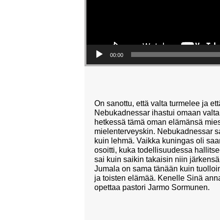
00:00
On sanottu, että valta turmelee ja e
Nebukadnessar ihastui omaan valta
hetkessä tämä oman elämänsä mies ja
mielenterveyskin. Nebukadnessar sai
kuin lehmä. Vaikka kuningas oli saan
osoitti, kuka todellisuudessa hallit
sai kuin saikin takaisin niin järkens
Jumala on sama tänään kuin tuolloi
ja toisten elämää. Kenelle Sinä ann
opettaa pastori Jarmo Sormunen.