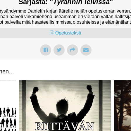
Sarjasta: "
Tyrannin leivissä
"
ysähdymme Danielin kirjan äärelle neljän opetuskerran verran. D
hän palveli virkamiehenä useamman eri vieraan vallan hallitsij
voi palvella mitä haasteellisimmissa olosuhteissa ja elämäntilant
Opetusteksti
nen...