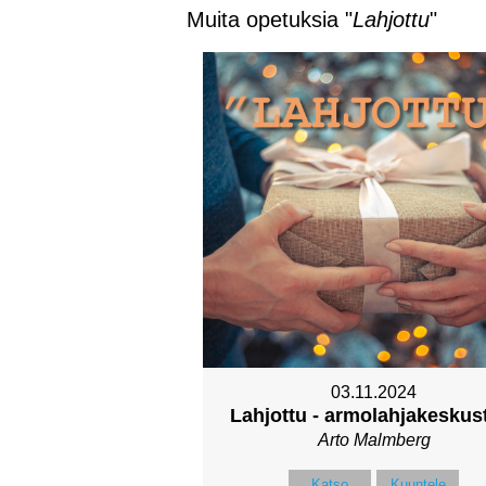
Muita opetuksia "
Lahjottu
"
03.11.2024
Lahjottu - armolahjakeskus
Arto Malmberg
Katso
Kuuntele