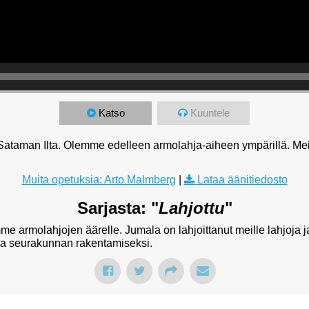
Katso
Kuuntele
Sataman Ilta. Olemme edelleen armolahja-aiheen ympärillä. Mei
Muita opetuksia: Arto Malmberg
|
Lataa äänitiedosto
Sarjasta: "
Lahjottu
"
e armolahjojen äärelle. Jumala on lahjoittanut meille lahjoja j
ja seurakunnan rakentamiseksi.