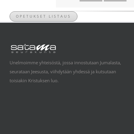
OPETUKSET LISTAUS
Unelmoimme yhteisöstä, jossa innostutaan Jumalasta,
seurataan Jeesusta, viihdytään yhdessä ja kutsutaan
toisiakin Kristuksen luo.