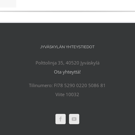
JYVÄSKYLÄN YHTEYSTIEDOT
Polttolinja 35, 40520 Jyväskylä
Ota yhteyttä!
Tilinumero: FI78 5290 0220 5086 81
Viite 10032