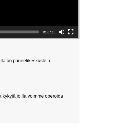
01:07:13
llä on paneelikeskustelu
a kykyjä joilla voimme operoida