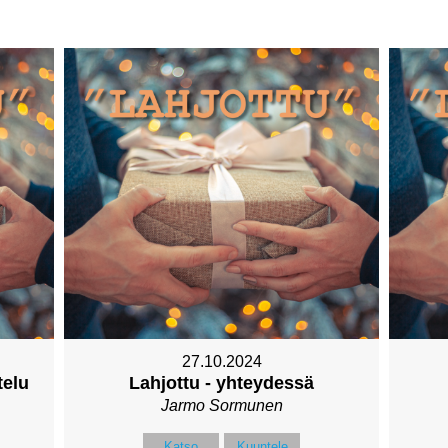
27.10.2024
telu
Lahjottu - yhteydessä
Jarmo Sormunen
Katso
Kuuntele