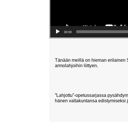
00:00
Tänään meillä on hieman erilainen 
armolahjoihin liittyen.
”Lahjottu”-opetussarjassa pysähdymm
hänen valtakuntansa edistymiseksi 