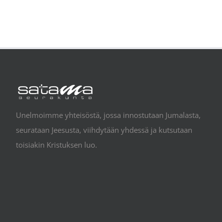
Unelmoimme yhteisöstä, jossa innostutaan Jumalasta,
seurataan Jeesusta, viihdytään yhdessä ja kutsutaan
toisiakin Kristuksen luo.