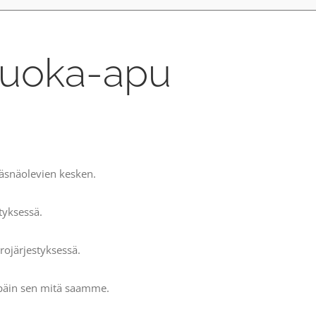
ruoka-apu
äsnäolevien kesken.
yksessä.
järjestyksessä.
npäin sen mitä saamme.