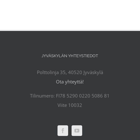
JYVÄSKYLÄN YHTEYSTIEDOT
Polttolinja 35, 40520 Jyväskylä
Ota yhteyttä!
Tilinumero: FI78 5290 0220 5086 81
Viite 10032