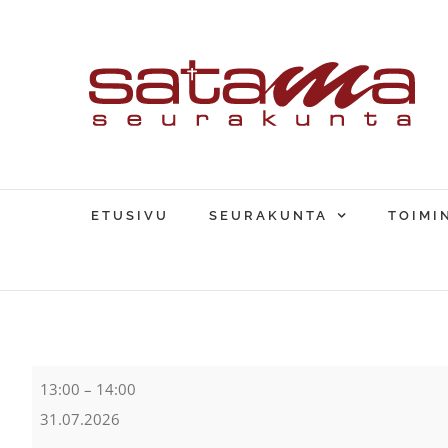
Skip
to
content
ETUSIVU
SEURAKUNTA
TOIMI
Sataman
13:00
–
14:00
leipä
31.07.2026
ruoka-