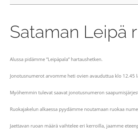
apu
Sataman Leipä 
Alussa pidämme ”Leipäpala” hartaushetken.
Jonotusnumerot arvomme heti ovien avauduttua klo 12.45 l
Myöhemmin tulevat saavat jonotusnumeron saapumisjärjest
Ruokajakelun alkaessa pyydämme noutamaan ruokaa numero
Jaettavan ruoan määrä vaihtelee eri kerroilla, jaamme etee