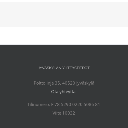
JYVÄSKYLÄN YHTEYSTIEDOT
Polttolinja 35, 40520 Jyväskylä
Ota yhteyttä!
Tilinumero: FI78 5290 0220 5086 81
Viite 10032