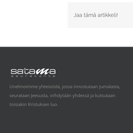
Jaa tämä artikkeli!
Unelmoimme yhteisöstä, jossa innostutaan Jumalasta,
seurataan Jeesusta, viihdytään yhdessä ja kutsutaan
toisiakin Kristuksen luo.