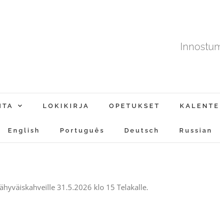
Innostu
NTA
LOKIKIRJA
OPETUKSET
KALENTE
English
Português
Deutsch
Russian
hyväiskahveille 31.5.2026 klo 15 Telakalle.