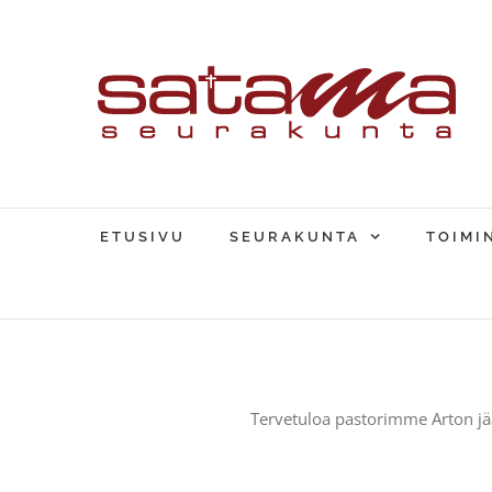
Skip
to
content
ETUSIVU
SEURAKUNTA
TOIMI
Tervetuloa pastorimme Arton jää