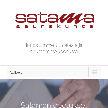
Skip
to
content
Innostumme Jumalasta ja
seuraamme Jeesusta
Valikko...
Sataman opetukset