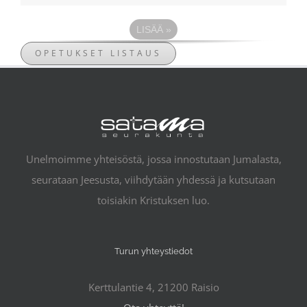
LISÄÄ
»
OPETUKSET LISTAUS
Unelmoimme yhteisöstä, jossa innostutaan Jumalasta,
seurataan Jeesusta, viihdytään yhdessä ja kutsutaan
toisiakin Kristuksen luo.
Turun yhteystiedot
Kerttulantie 4, 21200 Raisio