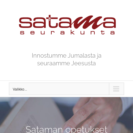
Skip
to
content
Innostumme Jumalasta ja
seuraamme Jeesusta
Valikko...
Sataman opetukset