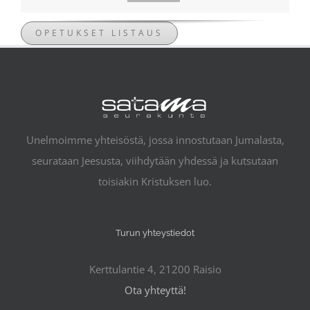
OPETUKSET LISTAUS
Unelmoimme yhteisöstä, jossa innostutaan Jumalasta,
seurataan Jeesusta, viihdytään yhdessä ja kutsutaan
toisiakin Kristuksen luo.
Turun yhteystiedot
Kerttulantie 4, 21200 Raisio
Ota yhteyttä!