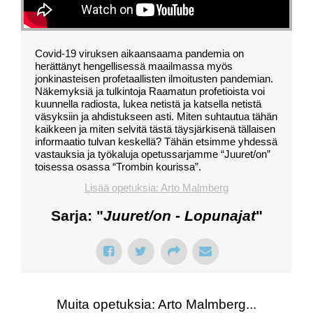
Covid-19 viruksen aikaansaama pandemia on
herättänyt hengellisessä maailmassa myös
jonkinasteisen profetaallisten ilmoitusten pandemian.
Näkemyksiä ja tulkintoja Raamatun profetioista voi
kuunnella radiosta, lukea netistä ja katsella netistä
väsyksiin ja ahdistukseen asti. Miten suhtautua tähän
kaikkeen ja miten selvitä tästä täysjärkisenä tällaisen
informaatio tulvan keskellä? Tähän etsimme yhdessä
vastauksia ja työkaluja opetussarjamme “Juuret/on”
toisessa osassa “Trombin kourissa”.
Lisää opetuksia: Arto Malmberg
Sarja: "
Juuret/on - Lopunajat
"
Muita opetuksia: Arto Malmberg...