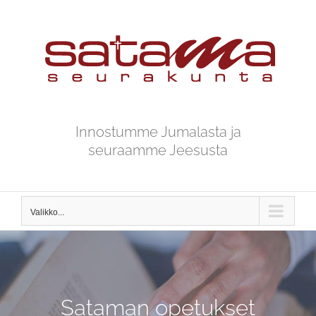
Skip
to
content
Innostumme Jumalasta ja
seuraamme Jeesusta
Valikko...
Sataman opetukset