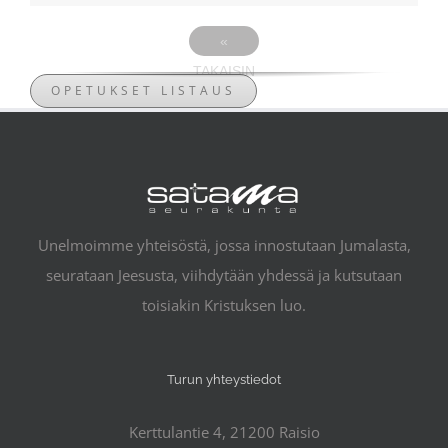
«
TAKAISIN
OPETUKSET LISTAUS
Unelmoimme yhteisöstä, jossa innostutaan Jumalasta,
seurataan Jeesusta, viihdytään yhdessä ja kutsutaan
toisiakin Kristuksen luo.
Turun yhteystiedot
Kerttulantie 4, 21200 Raisio