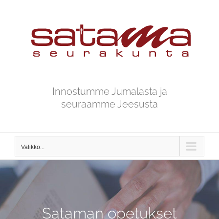
Skip
to
content
Innostumme Jumalasta ja
seuraamme Jeesusta
Valikko...
Sataman opetukset