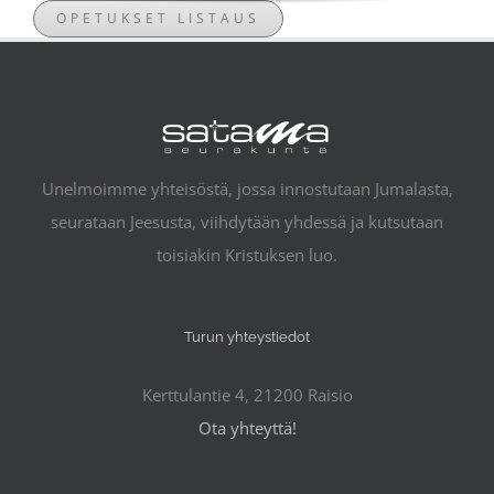
OPETUKSET LISTAUS
Unelmoimme yhteisöstä, jossa innostutaan Jumalasta,
seurataan Jeesusta, viihdytään yhdessä ja kutsutaan
toisiakin Kristuksen luo.
Turun yhteystiedot
Kerttulantie 4, 21200 Raisio
Ota yhteyttä!