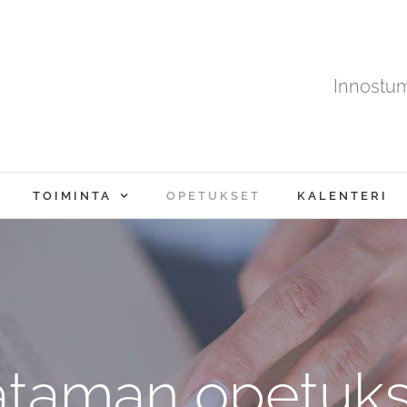
Innostu
TOIMINTA
OPETUKSET
KALENTERI
ataman opetuks