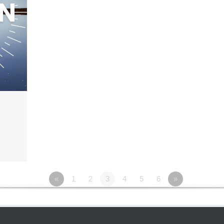
«
1
2
3
4
5
6
»