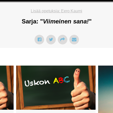
Lisää opetuksia: Eero Kaumi
Sarja: "
Viimeinen sana!
"