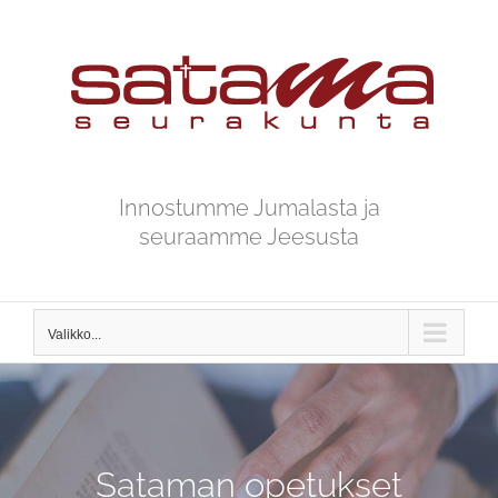
Skip
to
content
Innostumme Jumalasta ja
seuraamme Jeesusta
Valikko...
Sataman opetukset