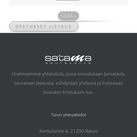
LISÄÄ
»
OPETUKSET LISTAUS
Unelmoimme yhteisöstä, jossa innostutaan Jumalasta,
seurataan Jeesusta, viihdytään yhdessä ja kutsutaan
toisiakin Kristuksen luo.
Turun yhteystiedot
Kerttulantie 4, 21200 Raisio