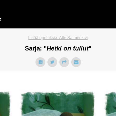
Lisää opetuksia: Atte Salmenkivi
Sarja: "
Hetki on tullut
"