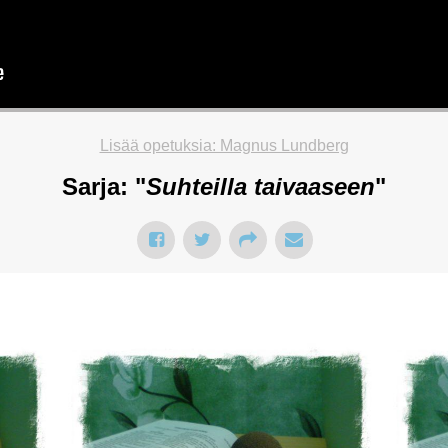
Lisää opetuksia: Magnus Lundberg
Sarja: "
Suhteilla taivaaseen
"