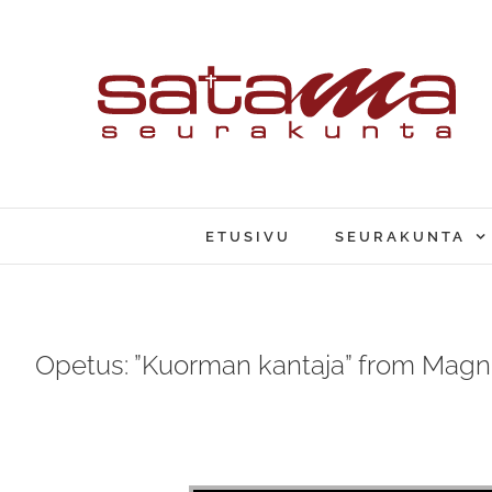
Skip
to
content
ETUSIVU
SEURAKUNTA
Opetus: ”Kuorman kantaja” from Mag