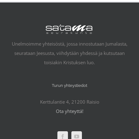
Unelmoimme yhteisöstä, jossa innostutaan Jumalasta,
seurataan Jeesusta, viihdytään yhdessä ja kutsutaan
toisiakin Kristuksen luo.
Turun yhteystiedot
Kerttulantie 4, 21200 Raisio
Ota yhteyttä!