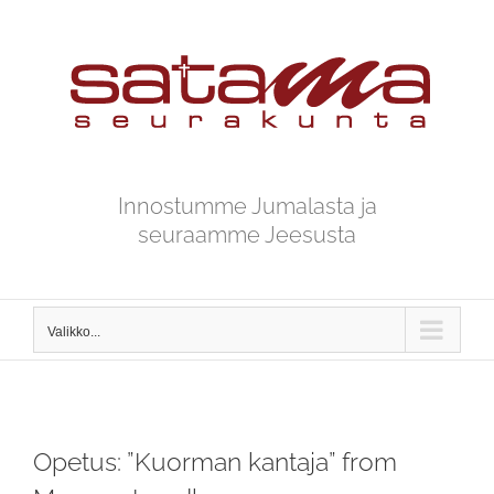
Skip
to
content
Innostumme Jumalasta ja
seuraamme Jeesusta
Valikko...
Opetus: ”Kuorman kantaja” from