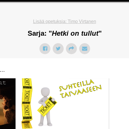
Lisää opetuksia: Timo Virtanen
Sarja: "
Hetki on tullut
"
..