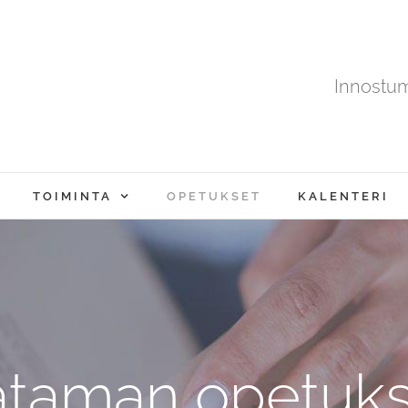
Innostu
TOIMINTA
OPETUKSET
KALENTERI
ataman opetuks