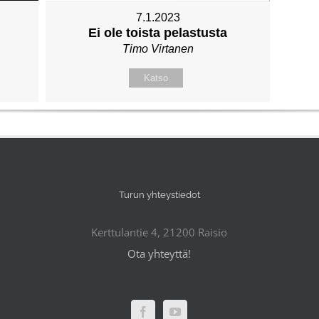
7.1.2023
Ei ole toista pelastusta
Timo Virtanen
Katso
Turun yhteystiedot
Kerttulantie 4, 21200 Raisio
Ota yhteyttä!