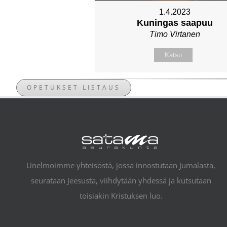
1.4.2023
Kuningas saapuu
Timo Virtanen
Katso
OPETUKSET LISTAUS
Unelmoimme yhteisöstä, jossa innostutaan Jumalasta,
seurataan Jeesusta, viihdytään yhdessä ja kutsutaan
toisiakin Kristuksen luo.