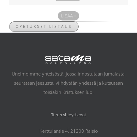
LISÄÄ
»
OPETUKSET LISTAUS
Unelmoimme yhteisöstä, jossa innostutaan Jumalasta,
seurataan Jeesusta, viihdytään yhdessä ja kutsutaan
toisiakin Kristuksen luo.
Turun yhteystiedot
Kerttulantie 4, 21200 Raisio