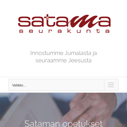
Skip
to
content
Innostumme Jumalasta ja
seuraamme Jeesusta
Valikko...
Sataman opetukset