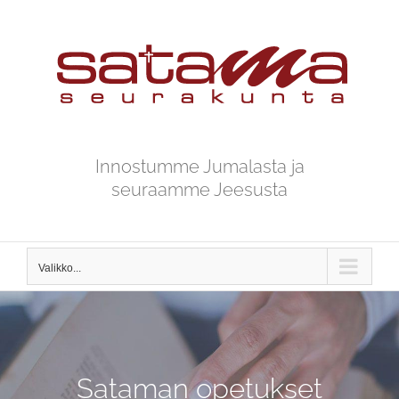
Skip
to
content
Innostumme Jumalasta ja
seuraamme Jeesusta
Valikko...
Sataman opetukset