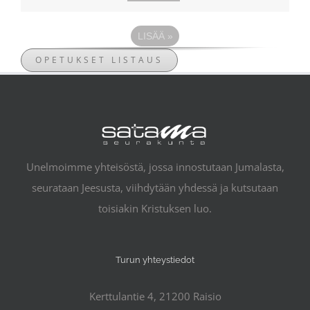
LISÄÄ
»
OPETUKSET LISTAUS
Unelmoimme yhteisöstä, jossa innostutaan Jumalasta,
seurataan Jeesusta, viihdytään yhdessä ja kutsutaan
toisiakin Kristuksen luo.
Turun yhteystiedot
Kerttulantie 4, 21200 Raisio