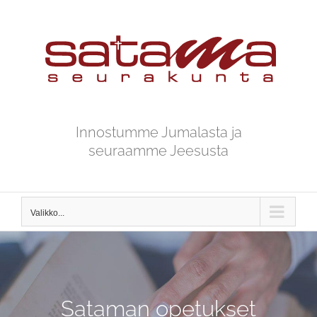
Skip
to
content
Innostumme Jumalasta ja
seuraamme Jeesusta
Valikko...
Sataman opetukset