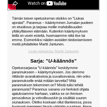
Tämän toisen opetuskerran otsikko on ”Liukas
ajorata!”. Parannus – kääntyminen Jumalan puoleen
on etuoikeus ja tarjoaa meille mahdollisuuden
yltäkylläiseen elämään. Kuitenkin kääntymyksen
tiellä on usein esteitä, huomaamme niitä itse tai
emme. Esimerkiksi näiden asioiden tiedostamiseen
meitä johdattelee Martti Jantunen.
Lisää opetuksia: Martti Jantunen
Sarja: "
U-käännös
"
Opetussarjassa ”U-käännös” keskitymme
parannukseen – kääntymykseen. Jos olemme
riittävän avarakatseisia ja suvaitsevaisia, niin onko
parannukselle enää mitään tarvetta? Mitä
parannuksen tekeminen on? Mistä tulisi tehdä
parannusta? Parannus sanana voi herkästi ohjata
ajatuksiamme harhaan, vaikka se on ihmisen
perusoikeus ja velvollisuuskin ja sisältää suuren
siunauksen. Oletko koskaan ollut tilanteessa, jossa
huomaat menneesi täysin väärään suuntaan. Ainoa