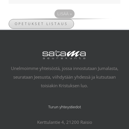
LISÄÄ
»
OPETUKSET LISTAUS
Unelmoimme yhteisöstä, jossa innostutaan Jumalasta,
seurataan Jeesusta, viihdytään yhdessä ja kutsutaan
toisiakin Kristuksen luo.
Turun yhteystiedot
Kerttulantie 4, 21200 Raisio