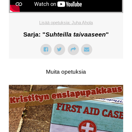
Lisää opetuksia: Juha Ahola
Sarja: "
Suhteilla taivaaseen
"
Muita opetuksia