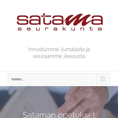
Skip
to
content
Innostumme Jumalasta ja
seuraamme Jeesusta
Valikko...
Sataman opetukset