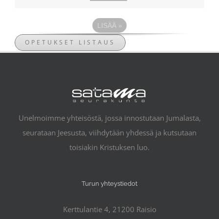
LISÄÄ
»
OPETUKSET LISTAUS
Unelmoimme yhteisöstä, jossa innostutaan Jumalasta,
seurataan Jeesusta, viihdytään yhdessä ja kutsutaan
toisiakin Kristuksen luo.
Turun yhteystiedot
Kerttulantie 4, 21200 Raisio