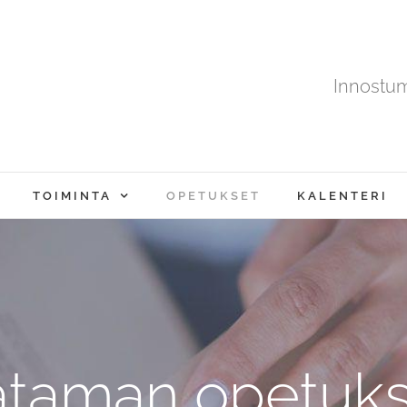
Innostu
TOIMINTA
OPETUKSET
KALENTERI
ataman opetuks