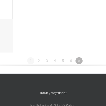
1
2
3
4
5
6
»
Turun yhteystiedot
Kerttulantie 4, 21200 Raisio