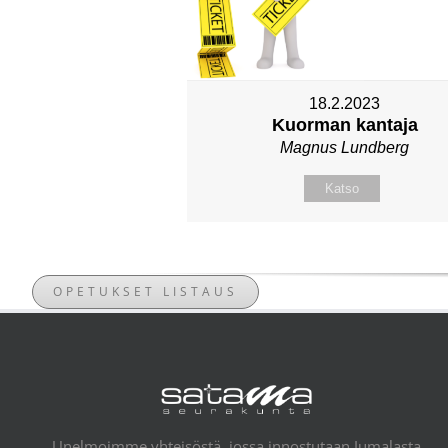
18.2.2023
Kuorman kantaja
Magnus Lundberg
Katso
OPETUKSET LISTAUS
Unelmoimme yhteisöstä, jossa innostutaan Jumalasta,