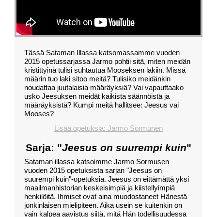
Tässä Sataman Illassa katsomassamme vuoden
2015 opetussarjassa Jarmo pohtii sitä, miten meidän
kristittyinä tulisi suhtautua Mooseksen lakiin. Missä
määrin tuo laki sitoo meitä? Tulisiko meidänkin
noudattaa juutalaisia määräyksiä? Vai vapauttaako
usko Jeesuksen meidät kaikista säännöistä ja
määräyksistä? Kumpi meitä hallitsee: Jeesus vai
Mooses?
Lisää opetuksia: Jarmo Sormunen
Sarja: "
Jeesus on suurempi kuin
"
Sataman illassa katsoimme Jarmo Sormusen
vuoden 2015 opetuksista sarjan "Jeesus on
suurempi kuin"-opetuksia. Jeesus on eittämättä yksi
maailmanhistorian keskeisimpiä ja kiistellyimpiä
henkilöitä. Ihmiset ovat aina muodostaneet Hänestä
jonkinlaisen mielipiteen. Aika usein se kuitenkin on
vain kalpea aavistus siitä, mitä Hän todellisuudessa