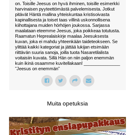
on. Toisille Jeesus on hyvä ihminen, toisille esimerkki
harvinaisen pyyteettömästä palvelemisesta. Jotkut
pitävät Häntä mallina yhteiskuntaa kristisoivasta
kapinallisesta ja toiset taas villinä uskonnollisena
kiihottajana muiden hörhöjen joukossa. Sarjassa
maalataan eteemme Jeesus, joka poikkeaa totutusta.
Raamatun Heprealaiskirje maalaa Jeesuksesta
kuvan, joka ei mahdu yhteenkään taideteokseen. Se
ylittää kaikki kategoriat ja jättää lukijan etsimään
riittävän suuria sanoja, joilla tuota Nasaretilalista
voitaisiin kuvata. Sillä Hän on niin paljon enemmän
kuin ikinä osaamme kuvitellakaan! _______________
"Jeesus on enemmän"
Muita opetuksia