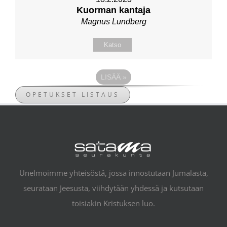
Kuorman kantaja
Magnus Lundberg
Katso
LISÄÄ
»
OPETUKSET LISTAUS
Unelmoimme yhteisöstä, jossa innostutaan Jumalasta,
seurataan Jeesusta, viihdytään yhdessä ja kutsutaan
toisiakin Kristuksen luo.