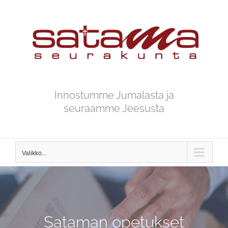
Skip
to
content
Innostumme Jumalasta ja
seuraamme Jeesusta
Valikko...
Sataman opetukset