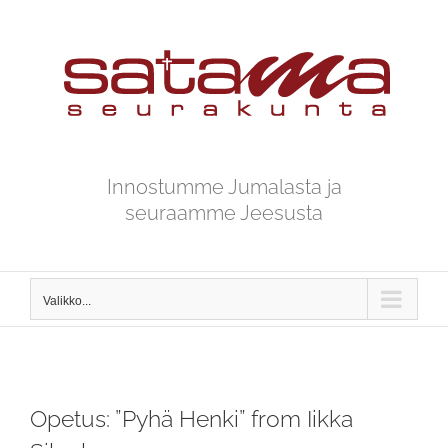
Skip
to
content
Innostumme Jumalasta ja
seuraamme Jeesusta
Valikko...
Opetus: ”Pyhä Henki” from Iikka