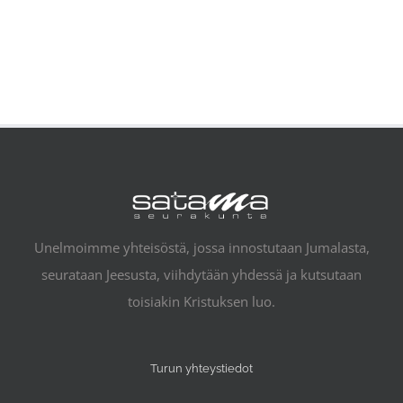
Unelmoimme yhteisöstä, jossa innostutaan Jumalasta,
seurataan Jeesusta, viihdytään yhdessä ja kutsutaan
toisiakin Kristuksen luo.
Turun yhteystiedot