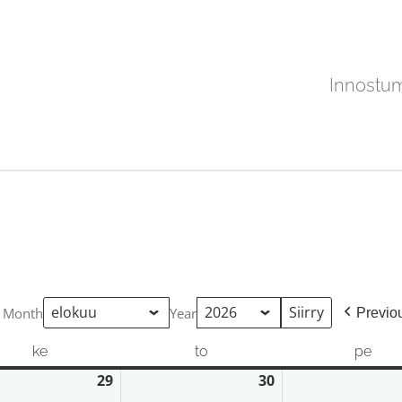
Innostu
Month
Year
Previo
ke
keskiviikko
to
torstai
pe
perja
29
29
30
30