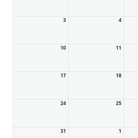
heinäkuun,
heinä
2026
2026
3
3
4
4
elokuun,
elokuu
2026
2026
10
10
11
11
elokuun,
elokuu
2026
2026
17
17
18
18
elokuun,
elokuu
2026
2026
24
24
25
25
elokuun,
elokuu
2026
2026
31
31
1
1