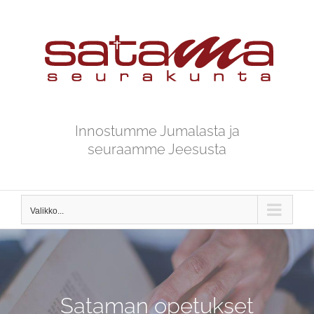
Skip
to
content
Innostumme Jumalasta ja
seuraamme Jeesusta
Valikko...
Sataman opetukset