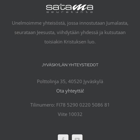
Unelmoimme yhteisöstä, jossa innostutaan Jumalasta,
seurataan Jeesusta, viihdytään yhdessä ja kutsutaan
toisiakin Kristuksen luo.
JYVÄSKYLÄN YHTEYSTIEDOT
Polttolinja 35, 40520 Jyväskylä
Ota yhteyttä!
Tilinumero: FI78 5290 0220 5086 81
Viite 10032