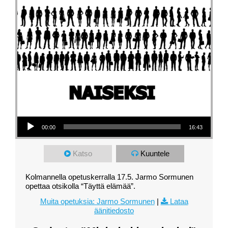
Äänitoistin
00:00
16:43
Katso
Kuuntele
Kolmannella opetuskerralla 17.5. Jarmo Sormunen
opettaa otsikolla “Täyttä elämää”.
Muita opetuksia: Jarmo Sormunen
|
Lataa
äänitiedosto