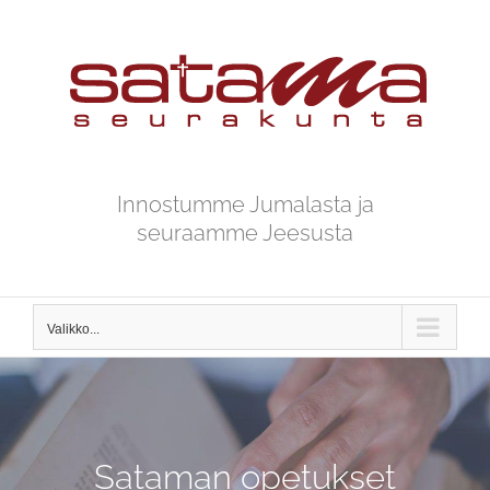
Skip
to
content
Innostumme Jumalasta ja
seuraamme Jeesusta
Valikko...
Sataman opetukset