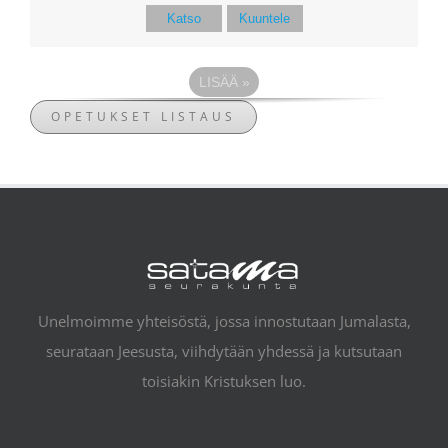
Katso
Kuuntele
LISÄÄ
»
OPETUKSET LISTAUS
Unelmoimme yhteisöstä, jossa innostutaan Jumalasta,
seurataan Jeesusta, viihdytään yhdessä ja kutsutaan
toisiakin Kristuksen luo.