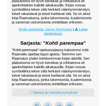
pääsanoma on hyvin toiveikas ja rohkaiseva eli
ajankohtainen kaikille aikakausille. Kirjan runsas
symboliikka tekee siitä herkästi väärinymmärretyn,
toiset rakastavat ja toiset karttavat sitä. Se on ainut
kirja Raamatussa, jonka lukemisesta, kuulemisesta
ja sanoman uskomisesta onnitellaan erikseen.
Muita opetuksia: Jarmo Sormunen
|
Lataa
äänitiedosto
Sarjasta: "
Kohti parempaa
"
“Kohti parempaa”-opetussarjassa katsomme mitä
Raamattu opettaa lopun ajoista. Teemme sen
Raamatun yhden kiehtovimman kirjan äärellä. Sen
pääsanoma on hyvin toiveikas ja rohkaiseva eli
ajankohtainen kaikille aikakausille. Kirjan runsas
symboliikka tekee siitä herkästi väärinymmärretyn,
toiset rakastavat ja toiset karttavat sitä. Se on ainut
kirja Raamatussa, jonka lukemisesta, kuulemisesta
ja sanoman uskomisesta onnitellaan erikseen.
Opetus ja messikysymykset