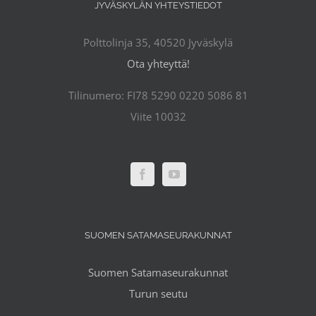
JYVÄSKYLÄN YHTEYSTIEDOT
Polttolinja 35, 40520 Jyväskylä
Ota yhteyttä!
Tilinumero: FI78 5290 0220 5086 81
Viite 10032
SUOMEN SATAMASEURAKUNNAT
Suomen Satamaseurakunnat
Turun seutu