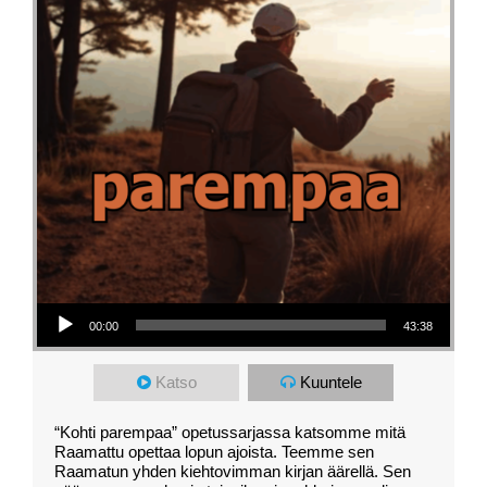
Äänitoistin
00:00
43:38
Katso
Kuuntele
“Kohti parempaa” opetussarjassa katsomme mitä
Raamattu opettaa lopun ajoista. Teemme sen
Raamatun yhden kiehtovimman kirjan äärellä. Sen