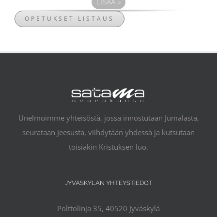
LISÄÄ
»
OPETUKSET LISTAUS
Unelmoimme yhteisöstä, jossa innostutaan Jumalasta,
seurataan Jeesusta, viihdytään yhdessä ja kutsutaan
toisiakin Kristuksen luo.
JYVÄSKYLÄN YHTEYSTIEDOT
Polttolinja 35, 40520 Jyväskylä