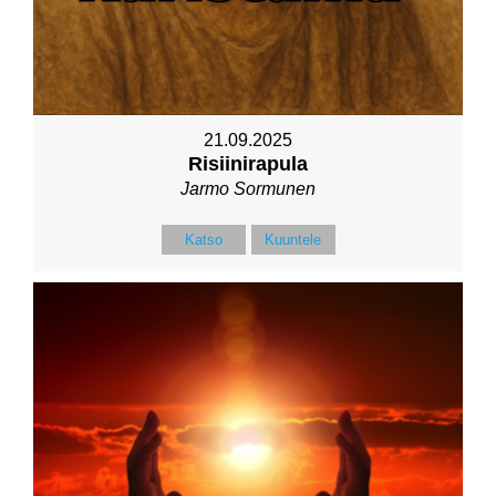
21.09.2025
Risiinirapula
Jarmo Sormunen
Katso
Kuuntele