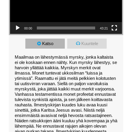
00:00
43:21
Katso
Kuuntele
Maailmaa on lähestymässä myrsky, jonka kaltaista
ei ole koskaan ennen nähty. Kun myrsky lähestyy, se
harvoin yllättää kaikkia. Myrskyn merkit ovat
ilmassa. Monet tuntevat ukkosilman “luissa ja
ytimissä”. Raamattu ei jätä meitä pelkkien kolotusten
tai uutisvirran varaan. Siellä on paljon varoituksia
myrskystä, joka jättää kaikki muut merkit varjoonsa.
Vanhassa testamentissa monet profeetat ennustavat
tulevista synkistä ajoista, ja sen jälkeen koittavasta
rauhasta. Ilmestyskirjan kuudes luku avaa kuusi
sinettiä, jotka Karitsa Jeesus avasi. Niistä neljä
ensimmäistä avasivat neljä hevosta ratsastajineen.
Näiden ratsukkojen ääni kuuluu yhä kovempaa ja yhä
lähempää. Ne ennustavat rajujen aikojen olevan
aivan nurkan takana. Ilmestykirjan kuudennesta