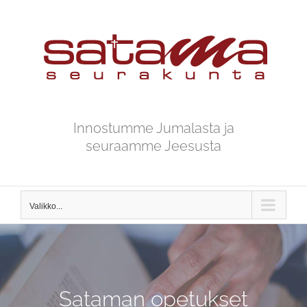
Skip
to
content
Innostumme Jumalasta ja
seuraamme Jeesusta
Valikko...
Sataman opetukset