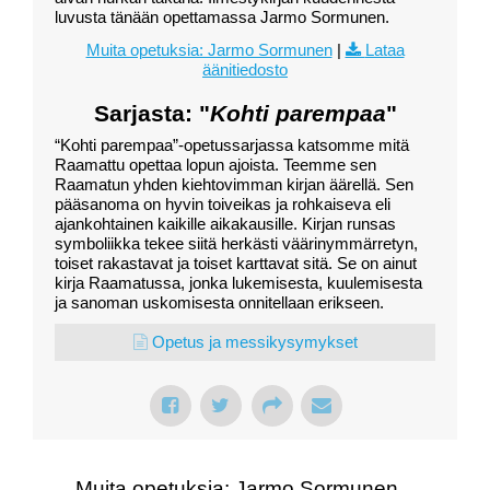
luvusta tänään opettamassa Jarmo Sormunen.
Muita opetuksia: Jarmo Sormunen
|
Lataa
äänitiedosto
Sarjasta: "
Kohti parempaa
"
“Kohti parempaa”-opetussarjassa katsomme mitä
Raamattu opettaa lopun ajoista. Teemme sen
Raamatun yhden kiehtovimman kirjan äärellä. Sen
pääsanoma on hyvin toiveikas ja rohkaiseva eli
ajankohtainen kaikille aikakausille. Kirjan runsas
symboliikka tekee siitä herkästi väärinymmärretyn,
toiset rakastavat ja toiset karttavat sitä. Se on ainut
kirja Raamatussa, jonka lukemisesta, kuulemisesta
ja sanoman uskomisesta onnitellaan erikseen.
Opetus ja messikysymykset
Muita opetuksia: Jarmo Sormunen...