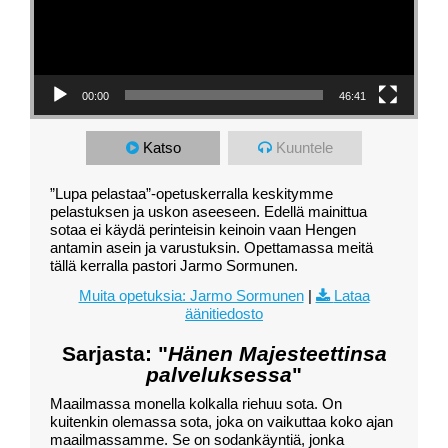
00:00
46:41
Katso
Kuuntele
”Lupa pelastaa”-opetuskerralla keskitymme
pelastuksen ja uskon aseeseen. Edellä mainittua
sotaa ei käydä perinteisin keinoin vaan Hengen
antamin asein ja varustuksin. Opettamassa meitä
tällä kerralla pastori Jarmo Sormunen.
Muita opetuksia: Jarmo Sormunen
|
Lataa
äänitiedosto
Sarjasta: "
Hänen Majesteettinsa
palveluksessa
"
Maailmassa monella kolkalla riehuu sota. On
kuitenkin olemassa sota, joka on vaikuttaa koko ajan
maailmassamme. Se on sodankäyntiä, jonka