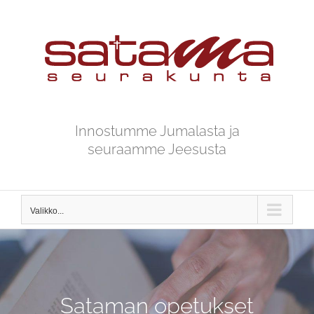
Skip
to
content
Innostumme Jumalasta ja
seuraamme Jeesusta
Valikko...
Sataman opetukset