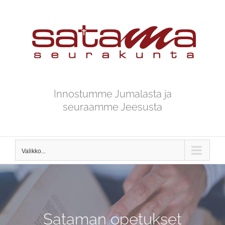
Skip
to
content
Innostumme Jumalasta ja
seuraamme Jeesusta
Valikko...
Sataman opetukset