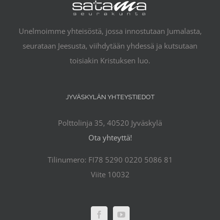
Unelmoimme yhteisöstä, jossa innostutaan Jumalasta,
seurataan Jeesusta, viihdytään yhdessä ja kutsutaan
toisiakin Kristuksen luo.
JYVÄSKYLÄN YHTEYSTIEDOT
Polttolinja 35, 40520 Jyväskylä
Ota yhteyttä!
Tilinumero: FI78 5290 0220 5086 81
Viite 10032