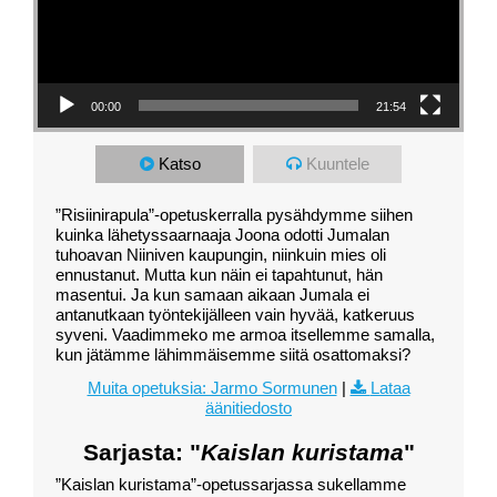
00:00
21:54
Katso
Kuuntele
”Risiinirapula”-opetuskerralla pysähdymme siihen
kuinka lähetyssaarnaaja Joona odotti Jumalan
tuhoavan Niiniven kaupungin, niinkuin mies oli
ennustanut. Mutta kun näin ei tapahtunut, hän
masentui. Ja kun samaan aikaan Jumala ei
antanutkaan työntekijälleen vain hyvää, katkeruus
syveni. Vaadimmeko me armoa itsellemme samalla,
kun jätämme lähimmäisemme siitä osattomaksi?
Muita opetuksia: Jarmo Sormunen
|
Lataa
äänitiedosto
Sarjasta: "
Kaislan kuristama
"
”Kaislan kuristama”-opetussarjassa sukellamme