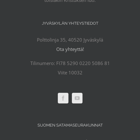
JYVÄSKYLÄN YHTEYSTIEDOT
Polttolinja 35, 40520 Jyväskylä
Ota yhteyttä!
Tilinumero: FI78 5290 0220 5086 81
Viite 10032
SUOMEN SATAMASEURAKUNNAT