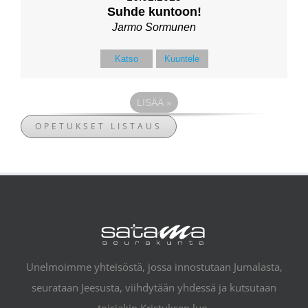
Suhde kuntoon!
Jarmo Sormunen
Katso
Kuuntele
LISÄÄ
»
OPETUKSET LISTAUS
Unelmoimme yhteisöstä, jossa innostutaan Jumalasta,
seurataan Jeesusta, viihdytään yhdessä ja kutsutaan
toisiakin Kristuksen luo.