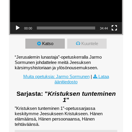
00:00
34:44
Katso
Kuuntele
“Jerusalemin lunastaja”-opetuskerralla Jarmo
Sormunen johdattelee meitä Jeesuksen
kärsimyshistoriaan ja ylösönousemukseen.
Muita opetuksia: Jarmo Sormunen
|
Lataa
äänitiedosto
Sarjasta: "
Kristuksen tunteminen
1
"
”Kristuksen tunteminen 1”-opetussarjassa
keskitymme Jeesukseen Kristukseen. Hänen
elämäänsä, Hänen persoonaansa, Hänen
tehtäväänsä.