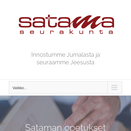
Skip
to
content
Innostumme Jumalasta ja
seuraamme Jeesusta
Valikko...
Sataman opetukset