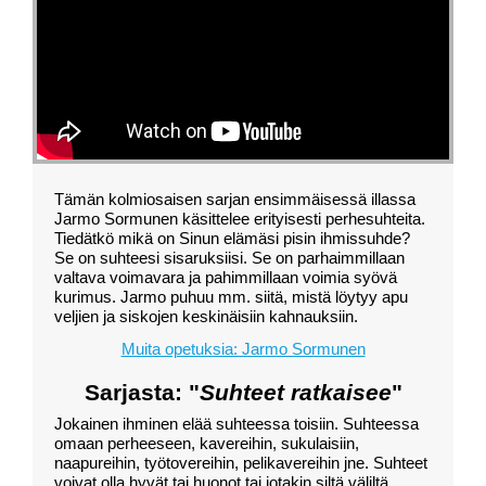
Tämän kolmiosaisen sarjan ensimmäisessä illassa
Jarmo Sormunen käsittelee erityisesti perhesuhteita.
Tiedätkö mikä on Sinun elämäsi pisin ihmissuhde?
Se on suhteesi sisaruksiisi. Se on parhaimmillaan
valtava voimavara ja pahimmillaan voimia syövä
kurimus. Jarmo puhuu mm. siitä, mistä löytyy apu
veljien ja siskojen keskinäisiin kahnauksiin.
Muita opetuksia: Jarmo Sormunen
Sarjasta: "
Suhteet ratkaisee
"
Jokainen ihminen elää suhteessa toisiin. Suhteessa
omaan perheeseen, kavereihin, sukulaisiin,
naapureihin, työtovereihin, pelikavereihin jne. Suhteet
voivat olla hyvät tai huonot tai jotakin siltä väliltä.