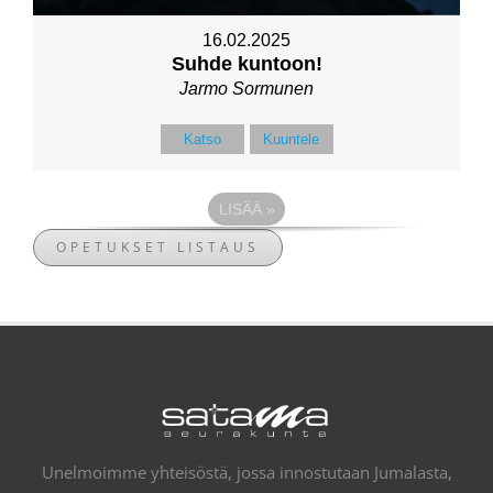
16.02.2025
Suhde kuntoon!
Jarmo Sormunen
Katso
Kuuntele
LISÄÄ
»
OPETUKSET LISTAUS
Unelmoimme yhteisöstä, jossa innostutaan Jumalasta,