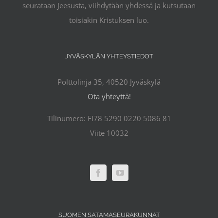
seurataan Jeesusta, viihdytään yhdessä ja kutsutaan
toisiakin Kristuksen luo.
JYVÄSKYLÄN YHTEYSTIEDOT
Polttolinja 35, 40520 Jyväskylä
Ota yhteyttä!
Tilinumero: FI78 5290 0220 5086 81
Viite 10032
SUOMEN SATAMASEURAKUNNAT