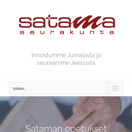
Skip
to
content
Innostumme Jumalasta ja
seuraamme Jeesusta
Valikko...
Sataman opetukset