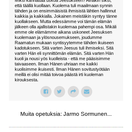
Miksi kannattaa uskoa Jeesukseen? Ainakin siksi,
että täällä kuollaan. Kuolema tuli maailmaan synnin
tähden ja on ensimmäisistä ihmisistä lähtien hallinnut
kaikkia ja kaikkialla. Jokainen meistäkin syntyy tänne
kuollakseen. Mutta edessämme voi tämän elämän
jälkeen olla ajallistakin kuolemaa pahempi osa. Mikäli
emme ole elämämme aikana uskoneet Jeesuksen
kuolemaan ja ylösnousemukseen, joudumme
Raamatun mukaan syntisyytemme tähden ikuiseen
kadotukseen. Sitä varten Jeesus tuli ihmiseksi. Sitä
varten Hän eli synnittömän elämän. Sitä varten Hän
kuoli ja nousi yös kuolleista - että me pääsisimme
taivaaseen. Ilman Hänen uhriaan me kaikki
kuolisimme ikuisesti. Ilman Hänen sovitustyötään
meillä ei olisi mitää toivoa päästä irti kuoleman
kirouksesta.
Muita opetuksia: Jarmo Sormunen...