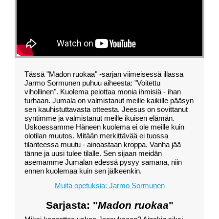
Tässä "Madon ruokaa" -sarjan viimeisessä illassa
Jarmo Sormunen puhuu aiheesta: "Voitettu
vihollinen". Kuolema pelottaa monia ihmisiä - ihan
turhaan. Jumala on valmistanut meille kaikille pääsyn
sen kauhistuttavasta otteesta. Jeesus on sovittanut
syntimme ja valmistanut meille ikuisen elämän.
Uskoessamme Häneen kuolema ei ole meille kuin
olotilan muutos. Mitään merkittävää ei tuossa
tilanteessa muutu - ainoastaan kroppa. Vanha jää
tänne ja uusi tulee tilalle. Sen sijaan meidän
asemamme Jumalan edessä pysyy samana, niin
ennen kuolemaa kuin sen jälkeenkin.
Muita opetuksia: Jarmo Sormunen
Sarjasta: "
Madon ruokaa
"