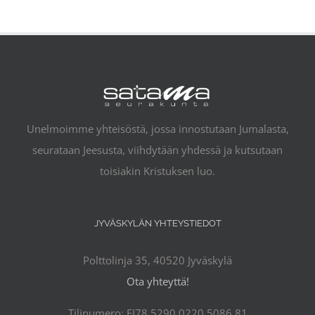
Unelmoimme yhteisöstä, jossa innostutaan Jumalasta,
seurataan Jeesusta, viihdytään yhdessä ja kutsutaan
toisiakin Kristuksen luo.
JYVÄSKYLÄN YHTEYSTIEDOT
Polttolinja 35, 40520 Jyväskylä
Ota yhteyttä!
Tilinumero: FI78 5290 0220 5086 81