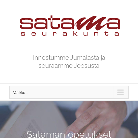
Skip
to
content
Innostumme Jumalasta ja
seuraamme Jeesusta
Valikko...
Sataman opetukset