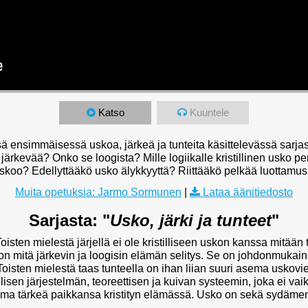
Katso
Kuuntele
ensimmäisessä uskoa, järkeä ja tunteita käsittelevässä sarjassa
ärkevää? Onko se loogista? Mille logiikalle kristillinen usko per
uskoo? Edellyttääkö usko älykkyyttä? Riittääkö pelkää luottam
Muita opetuksia: Jarmo Sormunen
|
Lataa äänitiedosto
Sarjasta: "
Usko, järki ja tunteet
"
isten mielestä järjellä ei ole kristilliseen uskon kanssa mitään 
n mitä järkevin ja loogisin elämän selitys. Se on johdonmukaine
oisten mielestä taas tunteella on ihan liian suuri asema uskovi
pillisen järjestelmän, teoreettisen ja kuivan systeemin, joka ei 
 oma tärkeä paikkansa kristityn elämässä. Usko on sekä sydämen