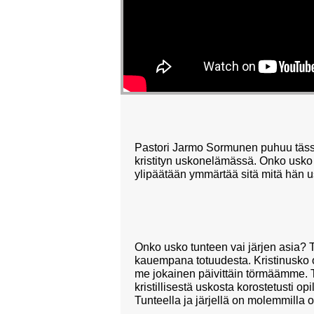
Pastori Jarmo Sormunen puhuu tässä 
kristityn uskonelämässä. Onko usko j
ylipäätään ymmärtää sitä mitä hän 
Onko usko tunteen vai järjen asia? To
kauempana totuudesta. Kristinusko o
me jokainen päivittäin törmäämme. T
kristillisestä uskosta korostetusti o
Tunteella ja järjellä on molemmilla