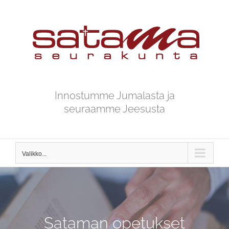
Skip
to
content
Innostumme Jumalasta ja
seuraamme Jeesusta
Valikko...
Sataman opetukset