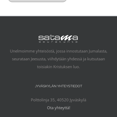
Unelmoimme yhteisöstä, jossa innostutaan Jumalasta,
seurataan Jeesusta, viihdytään yhdessä ja kutsutaan
toisiakin Kristuksen luo.
JYVÄSKYLÄN YHTEYSTIEDOT
Polttolinja 35, 40520 Jyväskylä
Ota yhteyttä!