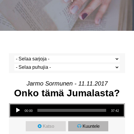
Jarmo Sormunen - 11.11.2017
Onko tämä Jumalasta?
Äänitoistin
00:00
37:42
Katso
Kuuntele