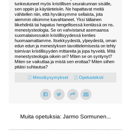
tunkeutuneet myös kristillisen seurakunnan sisälle,
sen oppiin ja käytänteisiin. Ne hapattavat meitä
vähitellen niin, että hyväksymme sellaista, jota
aiemmin olisimme kavahtaneet. Yksi tällainen
liikehdintä tai hapatus hengellisessä kentässä on ns.
menestysteologia. Se on vahvistanut asemaansa
suomalaisessakin kristillisyydessä kenties
huomaamattamme. Itsekkyydestä, ylpeydestä, oman
edun edun ja menestyksen tavoittelemisesta on tehty
toimivan kristillisyyden mittareita ja jopa hyveitä. Mitä
menestysteologia oikein on? Miten se on syntynyt?
Miten se vaikuttaa ja mistä sen erottaa? Miten siihen
pitäisi suhtautua?
Messikysymykset
Opetusteksti
Muita opetuksia: Jarmo Sormunen...