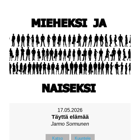
17.05.2026
Täyttä elämää
Jarmo Sormunen
Katso
Kuuntele