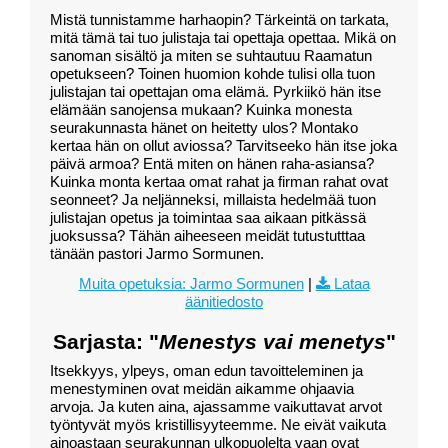
Mistä tunnistamme harhaopin? Tärkeintä on tarkata,
mitä tämä tai tuo julistaja tai opettaja opettaa. Mikä on
sanoman sisältö ja miten se suhtautuu Raamatun
opetukseen? Toinen huomion kohde tulisi olla tuon
julistajan tai opettajan oma elämä. Pyrkiikö hän itse
elämään sanojensa mukaan? Kuinka monesta
seurakunnasta hänet on heitetty ulos? Montako
kertaa hän on ollut aviossa? Tarvitseeko hän itse joka
päivä armoa? Entä miten on hänen raha-asiansa?
Kuinka monta kertaa omat rahat ja firman rahat ovat
seonneet? Ja neljänneksi, millaista hedelmää tuon
julistajan opetus ja toimintaa saa aikaan pitkässä
juoksussa? Tähän aiheeseen meidät tutustutttaa
tänään pastori Jarmo Sormunen.
Muita opetuksia: Jarmo Sormunen
|
Lataa
äänitiedosto
Sarjasta: "
Menestys vai menetys
"
Itsekkyys, ylpeys, oman edun tavoitteleminen ja
menestyminen ovat meidän aikamme ohjaavia
arvoja. Ja kuten aina, ajassamme vaikuttavat arvot
työntyvät myös kristillisyyteemme. Ne eivät vaikuta
ainoastaan seurakunnan ulkopuolelta vaan ovat