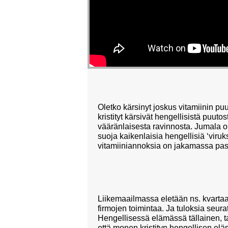
Oletko kärsinyt joskus vitamiinin puu
kristityt kärsivät hengellisistä puut
vääränlaisesta ravinnosta. Jumala 
suoja kaikenlaisia hengellisiä ‘viruk
vitamiiniannoksia on jakamassa pa
Liikemaailmassa eletään ns. kvartaa
firmojen toimintaa. Ja tuloksia seura
Hengellisessä elämässä tällainen, ta
että monen kristityn hengellisen eläm