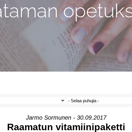
ataman opetuks
Jarmo Sormunen - 30.09.2017
Raamatun vitamiinipaketti