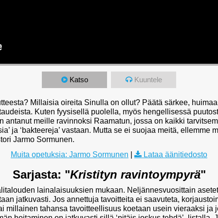
Katso
Kuuntele
tteesta? Millaisia oireita Sinulla on ollut? Päätä särkee, huima
ostaudeista. Kuten fyysisellä puolella, myös hengellisessä puutos
on antanut meille ravinnoksi Raamatun, jossa on kaikki tarvits
sia’ ja ‘bakteereja’ vastaan. Mutta se ei suojaa meitä, ellemme m
stori Jarmo Sormunen.
Muita opetuksia: Jarmo Sormunen
|
Lataa äänitiedosto
Sarjasta: "
Kristityn ravintoympyrä
"
litalouden lainalaisuuksien mukaan. Neljännesvuosittain asetet
taan jatkuvasti. Jos annettuja tavoitteita ei saavuteta, korjausto
i millainen tahansa tavoitteellisuus koetaan usein vieraaksi ja j
än hoitaminen on jatkuvasti sillä ‘pitäis joskus tehdä’ -listalla