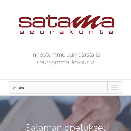
Skip
to
content
Innostumme Jumalasta ja
seuraamme Jeesusta
Valikko...
Sataman opetukset