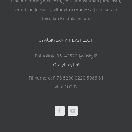
Unelmoimme yhteisöstä, jossa innostutaan Jumalasta,
seurataan Jeesusta, viihdytään yhdessä ja kutsutaan
toisiakin Kristuksen luo.
JYVÄSKYLÄN YHTEYSTIEDOT
Polttolinja 35, 40520 Jyväskylä
Ota yhteyttä!
Tilinumero: FI78 5290 0220 5086 81
Viite 10032