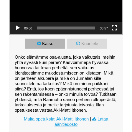
00:00
33:57
Katso
Kuuntele
Onko elämämme osa-aluetta, joka vaikuttaisi meihin
yhtä syvästi kuin perhe? Kasvoimmepa hyvässä,
huonossa tai ilman perhettä, sen vaikutus
identiteettimme muodostumiseen on kiistaton. Mikä
on perheen alkuperä ja mikä on Jumalan sille
suunnittelema tarkoitus? Mikä on minun paikkani
siinä? Entä, jos koen epäonnistuneeni perheessä tai
sen rakentamisessa – onko minulla toivoa? Tutkitaan
yhdessä, mitä Raamattu sanoo perheen alkuperästä,
tarkoituksesta ja meille tarjotusta toivosta. Illan
opetuksesta vastaa Aki-Matti Itkonen.
Muita opetuksia: Aki-Matti Itkonen
|
Lataa
äänitiedosto