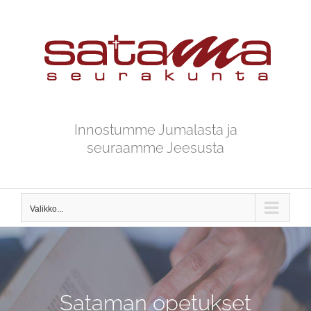
Skip
to
content
Innostumme Jumalasta ja
seuraamme Jeesusta
Valikko...
Sataman opetukset