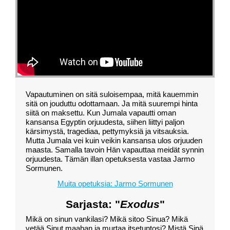
Vapautuminen on sitä suloisempaa, mitä kauemmin
sitä on jouduttu odottamaan. Ja mitä suurempi hinta
siitä on maksettu. Kun Jumala vapautti oman
kansansa Egyptin orjuudesta, siihen liittyi paljon
kärsimystä, tragediaa, pettymyksiä ja vitsauksia.
Mutta Jumala vei kuin veikin kansansa ulos orjuuden
maasta. Samalla tavoin Hän vapauttaa meidät synnin
orjuudesta. Tämän illan opetuksesta vastaa Jarmo
Sormunen.
Muita opetuksia: Jarmo Sormunen
Sarjasta: "
Exodus
"
Mikä on sinun vankilasi? Mikä sitoo Sinua? Mikä
vetää Sinut maahan ja murtaa itsetuntosi? Mistä Sinä