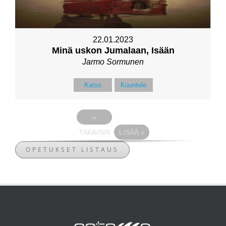
22.01.2023
Minä uskon Jumalaan, Isään
Jarmo Sormunen
Katso
Kuuntele
«
TAKAISIN
LISÄÄ
»
OPETUKSET LISTAUS