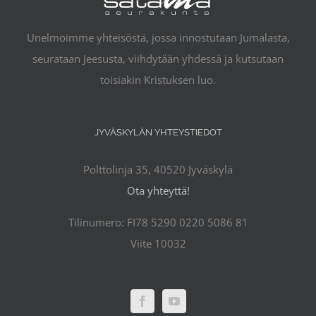
Unelmoimme yhteisöstä, jossa innostutaan Jumalasta,
seurataan Jeesusta, viihdytään yhdessä ja kutsutaan
toisiakin Kristuksen luo.
JYVÄSKYLÄN YHTEYSTIEDOT
Polttolinja 35, 40520 Jyväskylä
Ota yhteyttä!
Tilinumero: FI78 5290 0220 5086 81
Viite 10032