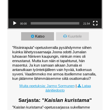
00:00
21:54
Katso
Kuuntele
”Risiinirapula”-opetuskerralla pysähdymme siihen
kuinka lähetyssaarnaaja Joona odotti Jumalan
tuhoavan Niiniven kaupungin, niinkuin mies oli
ennustanut. Mutta kun näin ei tapahtunut, hän
masentui. Ja kun samaan aikaan Jumala ei
antanutkaan työntekijälleen vain hyvää, katkeruus
syveni. Vaadimmeko me armoa itsellemme samalla,
kun jätämme lähimmäisemme siitä osattomaksi?
Muita opetuksia: Jarmo Sormunen
|
Lataa
äänitiedosto
Sarjasta: "
Kaislan kuristama
"
”Kaislan kuristama”-opetussarjassa sukellamme