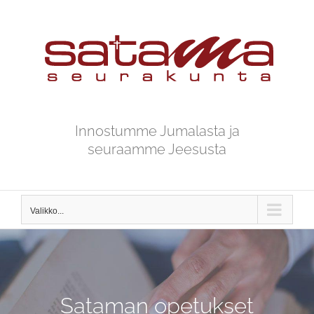
Skip
to
content
Innostumme Jumalasta ja
seuraamme Jeesusta
Valikko...
Sataman opetukset