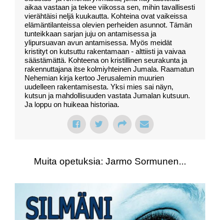
aikaa vastaan ja tekee viikossa sen, mihin tavallisesti
vierähtäisi neljä kuukautta. Kohteina ovat vaikeissa
elämäntilanteissa olevien perheiden asunnot. Tämän
tunteikkaan sarjan juju on antamisessa ja
ylipursuavan avun antamisessa. Myös meidät
kristityt on kutsuttu rakentamaan - alttiisti ja vaivaa
säästämättä. Kohteena on kristillinen seurakunta ja
rakennuttajana itse kolmiyhteinen Jumala. Raamatun
Nehemian kirja kertoo Jerusalemin muurien
uudelleen rakentamisesta. Yksi mies sai näyn,
kutsun ja mahdollisuuden vastata Jumalan kutsuun.
Ja loppu on huikeaa historiaa.
Muita opetuksia: Jarmo Sormunen...