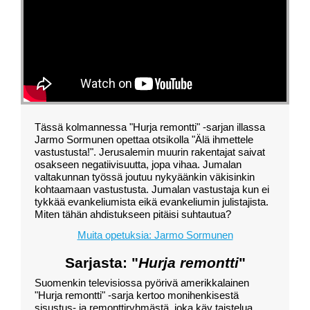
Tässä kolmannessa "Hurja remontti" -sarjan illassa
Jarmo Sormunen opettaa otsikolla "Älä ihmettele
vastustusta!". Jerusalemin muurin rakentajat saivat
osakseen negatiivisuutta, jopa vihaa. Jumalan
valtakunnan työssä joutuu nykyäänkin väkisinkin
kohtaamaan vastustusta. Jumalan vastustaja kun ei
tykkää evankeliumista eikä evankeliumin julistajista.
Miten tähän ahdistukseen pitäisi suhtautua?
Muita opetuksia: Jarmo Sormunen
Sarjasta: "
Hurja remontti
"
Suomenkin televisiossa pyörivä amerikkalainen
"Hurja remontti" -sarja kertoo monihenkisestä
sisustus- ja remonttiryhmästä, joka käy taistelua