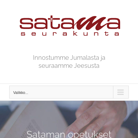
Skip
to
content
Innostumme Jumalasta ja
seuraamme Jeesusta
Valikko...
Sataman opetukset