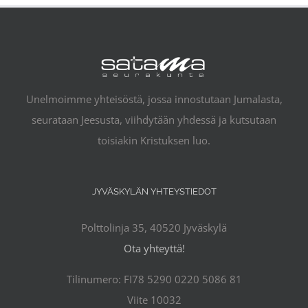
Unelmoimme yhteisöstä, jossa innostutaan Jumalasta,
seurataan Jeesusta, viihdytään yhdessä ja kutsutaan
toisiakin Kristuksen luo.
JYVÄSKYLÄN YHTEYSTIEDOT
Polttolinja 35, 40520 Jyväskylä
Ota yhteyttä!
Tilinumero: FI78 5290 0220 5086 81
Viite 10032