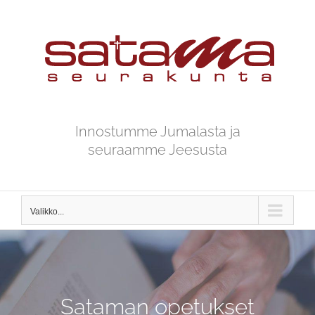
Skip
to
content
Innostumme Jumalasta ja
seuraamme Jeesusta
Valikko...
Sataman opetukset