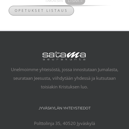
TAKAISIN
LISÄÄ
»
OPETUKSET LISTAUS
Unelmoimme yhteisöstä, jossa innostutaan Jumalasta,
seurataan Jeesusta, viihdytään yhdessä ja kutsutaan
toisiakin Kristuksen luo.
JYVÄSKYLÄN YHTEYSTIEDOT
Polttolinja 35, 40520 Jyväskylä