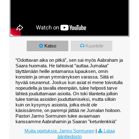
Katso
Kuuntele
“Odottavan aika on pitkä”, sen sai myös Aabraham ja
Saara huomata. He tahtoivat “auttaa Jumalaa”
täyttämään heille antamansa lupauksen, omin
konstein ja oman ymmärryksen varassa. Siitä ei
hyvää seurannut. Joskus kun asiat ei mene toivotulla
nopeudella ja tavalla eteenpäin, tulee helposti tarve
lähteä jouduttamaan asioita. On toki tilanteita jolloin
tulee toimia asioiden jouduttamiseksi, mutta silloin
kuin on kysymys asioista, jotka eivät ole
käsissämme, on parempi jättää ne Jumalan hoitoon.
Pastori Jarmo Sormunen tulee avaamaan
kanssamme Aabrahamin ja Saaran "ketunlenkkiä"
Muita opetuksia: Jarmo Sormunen
|
Lataa
äänitiedosto