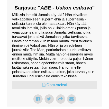
Sarjasta: "
ABE - Uskon esikuva
"
Millaisia ihmisiä Jumala käyttää? Hän ei valitse
välikappaleikseen supermiehiä ja supernaisia -
sellaisia kun ei ole olemassakaan. Hän käyttää
tavallisia ihmisiä, joilla on kullakin omat kipunsa ja
vajavuutensa, mutta suuri Jumala. Sellaisia, jotka
turvaavat joka päivä Jumalaan, jotka tarvitsevat
Häntä enemmän kuin mitään muuta. Yksi tällainen
ihminen oli Aabraham. Hän oli ja on edelleen
juutalaisille The Man, patriarkoista suurin, esikuva
ennen muita ihmisiä. Mutta hän on esimerkki myös
meille kristityille. Mekin voimme oppia paljon hänen
uskostaan, hänen epäonnistumisistaan, hänen
luottamuksestaan Jumalaan. Hän on meille
pelastavan uskon esikuva, uskon, joka turvaa yksin
Jumalan lupauksiin eikä omiin tekoihinsa.
Opetusteksti