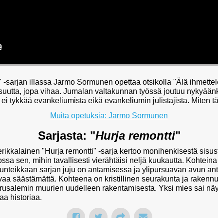
-sarjan illassa Jarmo Sormunen opettaa otsikolla "Älä ihmettel
isuutta, jopa vihaa. Jumalan valtakunnan työssä joutuu nykyää
ei tykkää evankeliumista eikä evankeliumin julistajista. Miten 
Muita opetuksia: Jarmo Sormunen
Sarjasta: "
Hurja remontti
"
ikkalainen "Hurja remontti" -sarja kertoo monihenkisestä sisust
ossa sen, mihin tavallisesti vierähtäisi neljä kuukautta. Kohtein
nteikkaan sarjan juju on antamisessa ja ylipursuavan avun ant
vaivaa säästämättä. Kohteena on kristillinen seurakunta ja rakenn
usalemin muurien uudelleen rakentamisesta. Yksi mies sai näy
a historiaa.