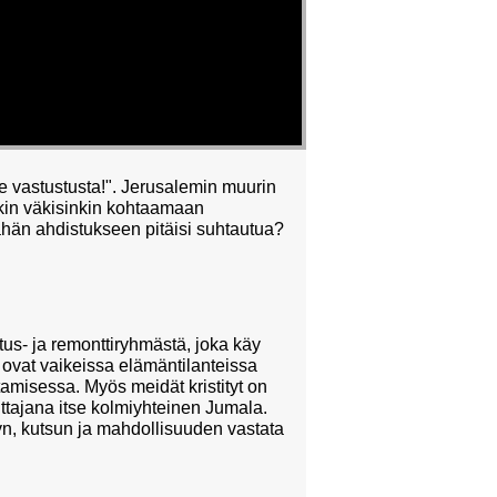
e vastustusta!". Jerusalemin muurin
nkin väkisinkin kohtaamaan
tähän ahdistukseen pitäisi suhtautua?
us- ja remonttiryhmästä, joka käy
a ovat vaikeissa elämäntilanteissa
amisessa. Myös meidät kristityt on
uttajana itse kolmiyhteinen Jumala.
n, kutsun ja mahdollisuuden vastata