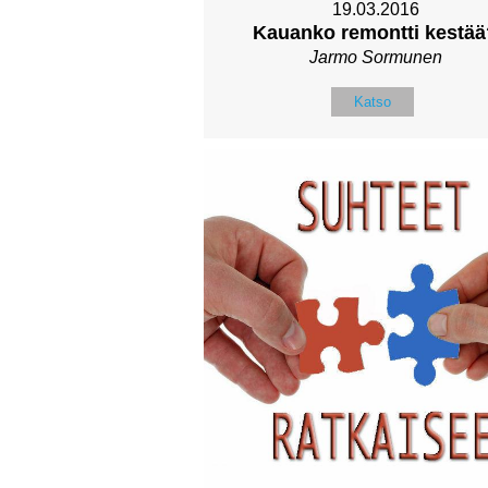
19.03.2016
Kauanko remontti kestää
Jarmo Sormunen
Katso