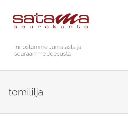
Skip
to
content
Innostumme Jumalasta ja
seuraamme Jeesusta
tomililja